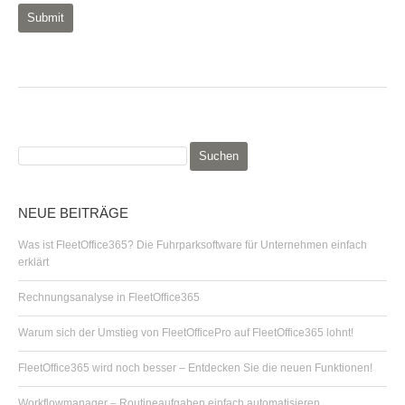
S
u
c
h
NEUE BEITRÄGE
e
n
Was ist FleetOffice365? Die Fuhrparksoftware für Unternehmen einfach
n
erklärt
a
c
Rechnungsanalyse in FleetOffice365
h
:
Warum sich der Umstieg von FleetOfficePro auf FleetOffice365 lohnt!
FleetOffice365 wird noch besser – Entdecken Sie die neuen Funktionen!
Workflowmanager – Routineaufgaben einfach automatisieren