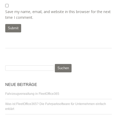
Save my name, email, and website in this browser for the next
time I comment.
S
u
c
h
NEUE BEITRÄGE
e
n
Fahrzeugverwaltung in FleetOffice365
n
a
Was ist FleetOffice365? Die Fuhrparksoftware für Unternehmen einfach
c
erklärt
h
: