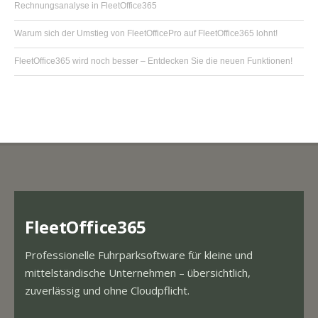
Rechnungsanalyse in FleetOffice365
Warum sich der Umstieg von FleetOfficePro auf FleetOffice365 lohnt!
FleetOffice365 wird noch besser – Entdecken Sie die neuen Funktionen!
FleetOffice365
Professionelle Fuhrparksoftware für kleine und
mittelständische Unternehmen – übersichtlich,
zuverlässig und ohne Cloudpflicht.