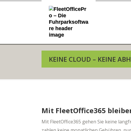
KEINE CLOUD – KEINE AB
Mit FleetOffice365 bleib
Mit FleetOffice365 gehen Sie keine langf
zahlen keine monatlichen Gebühren, nur