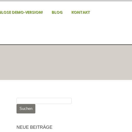
LOSE DEMO-VERSION!
BLOG
KONTAKT
S
u
c
h
e
NEUE BEITRÄGE
n