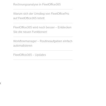
n
Rechnungsanalyse in FleetOffice365
a
c
Warum sich der Umstieg von FleetOfficePro
h
auf FleetOffice365 lohnt!
:
FleetOffice365 wird noch besser – Entdecken
Sie die neuen Funktionen!
Workflowmanager – Routineaufgaben einfach
automatisieren
FleetOffice365 – Updates
?