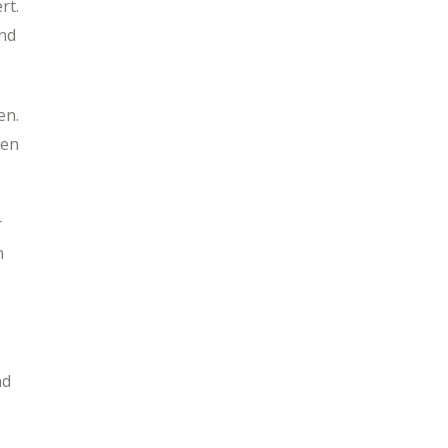
rt.
und
en.
fen
r
n
nd